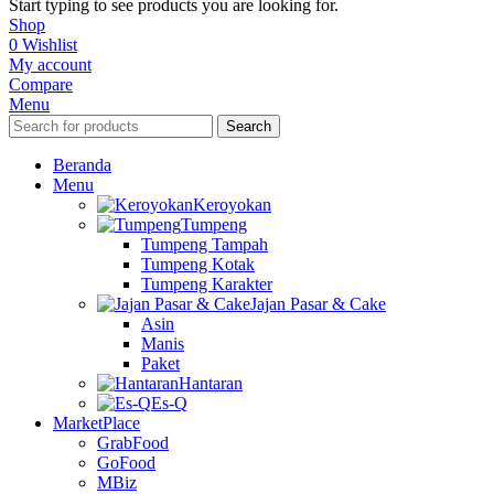
Start typing to see products you are looking for.
Shop
0
Wishlist
My account
Compare
Menu
Search
Beranda
Menu
Keroyokan
Tumpeng
Tumpeng Tampah
Tumpeng Kotak
Tumpeng Karakter
Jajan Pasar & Cake
Asin
Manis
Paket
Hantaran
Es-Q
MarketPlace
GrabFood
GoFood
MBiz