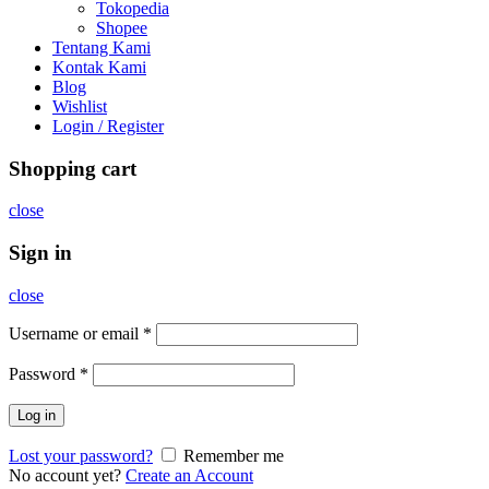
Tokopedia
Shopee
Tentang Kami
Kontak Kami
Blog
Wishlist
Login / Register
Shopping cart
close
Sign in
close
Username or email
*
Password
*
Log in
Lost your password?
Remember me
No account yet?
Create an Account