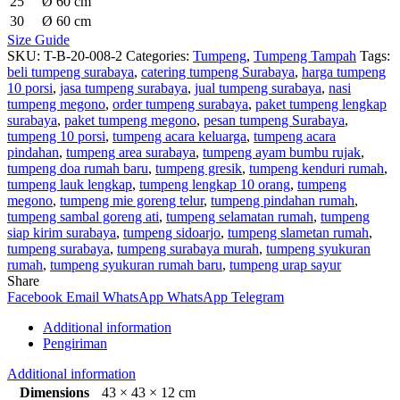
25
Ø 60 cm
30
Ø 60 cm
Size Guide
SKU:
T-B-20-008-2
Categories:
Tumpeng
,
Tumpeng Tampah
Tags:
beli tumpeng surabaya
,
catering tumpeng Surabaya
,
harga tumpeng
10 porsi
,
jasa tumpeng surabaya
,
jual tumpeng surabaya
,
nasi
tumpeng megono
,
order tumpeng surabaya
,
paket tumpeng lengkap
surabaya
,
paket tumpeng megono
,
pesan tumpeng Surabaya
,
tumpeng 10 porsi
,
tumpeng acara keluarga
,
tumpeng acara
pindahan
,
tumpeng area surabaya
,
tumpeng ayam bumbu rujak
,
tumpeng doa rumah baru
,
tumpeng gresik
,
tumpeng kenduri rumah
,
tumpeng lauk lengkap
,
tumpeng lengkap 10 orang
,
tumpeng
megono
,
tumpeng mie goreng telur
,
tumpeng pindahan rumah
,
tumpeng sambal goreng ati
,
tumpeng selamatan rumah
,
tumpeng
siap kirim surabaya
,
tumpeng sidoarjo
,
tumpeng slametan rumah
,
tumpeng surabaya
,
tumpeng surabaya murah
,
tumpeng syukuran
rumah
,
tumpeng syukuran rumah baru
,
tumpeng urap sayur
Share
Facebook
Email
WhatsApp
WhatsApp
Telegram
Additional information
Pengiriman
Additional information
Dimensions
43 × 43 × 12 cm