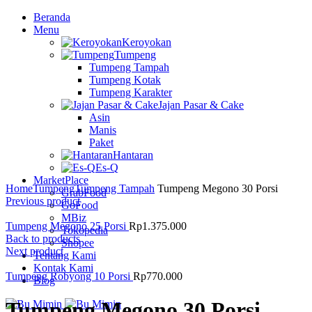
Beranda
Menu
Keroyokan
Tumpeng
Tumpeng Tampah
Tumpeng Kotak
Tumpeng Karakter
Jajan Pasar & Cake
Asin
Manis
Paket
Hantaran
Es-Q
MarketPlace
Home
Tumpeng
Tumpeng Tampah
Tumpeng Megono 30 Porsi
GrabFood
Previous product
GoFood
MBiz
Tumpeng Megono 25 Porsi
Rp
1.375.000
Tokopedia
Back to products
Shopee
Next product
Tentang Kami
Kontak Kami
Tumpeng Robyong 10 Porsi
Rp
770.000
Blog
Tumpeng Megono 30 Porsi