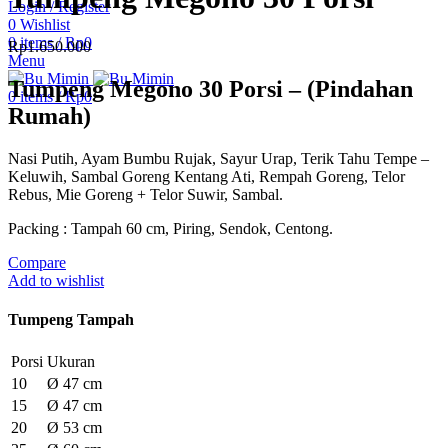
Login / Register
0
Wishlist
0
items
/
Rp
0
Rp
1.650.000
Menu
Tumpeng Megono 30 Porsi – (Pindahan
0
items
/
Rp
0
Rumah)
Nasi Putih, Ayam Bumbu Rujak, Sayur Urap, Terik Tahu Tempe –
Keluwih, Sambal Goreng Kentang Ati, Rempah Goreng, Telor
Rebus, Mie Goreng + Telor Suwir, Sambal.
Packing : Tampah 60 cm, Piring, Sendok, Centong.
Compare
Add to wishlist
Tumpeng Tampah
Porsi
Ukuran
10
Ø 47 cm
15
Ø 47 cm
20
Ø 53 cm