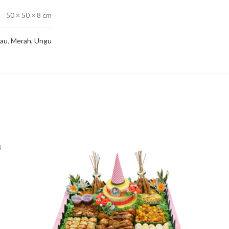
50 × 50 × 8 cm
jau
,
Merah
,
Ungu
i