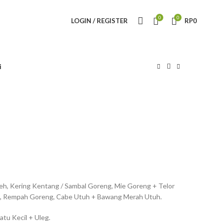
0
0
LOGIN / REGISTER
RP
0
i
peh, Kering Kentang / Sambal Goreng, Mie Goreng + Telor
i, Rempah Goreng, Cabe Utuh + Bawang Merah Utuh.
atu Kecil + Uleg.