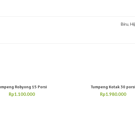
Biru
,
Hi
umpeng Robyong 15 Porsi
Tumpeng Kotak 30 pors
Rp
1.100.000
Rp
1.980.000