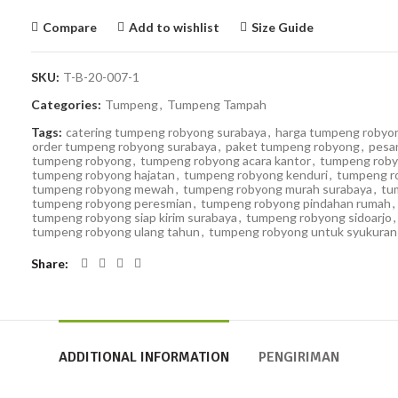
Compare
Add to wishlist
Size Guide
SKU:
T-B-20-007-1
Categories:
Tumpeng
,
Tumpeng Tampah
Tags:
catering tumpeng robyong surabaya
,
harga tumpeng robyo
order tumpeng robyong surabaya
,
paket tumpeng robyong
,
pesa
tumpeng robyong
,
tumpeng robyong acara kantor
,
tumpeng roby
tumpeng robyong hajatan
,
tumpeng robyong kenduri
,
tumpeng r
tumpeng robyong mewah
,
tumpeng robyong murah surabaya
,
tu
tumpeng robyong peresmian
,
tumpeng robyong pindahan rumah
,
tumpeng robyong siap kirim surabaya
,
tumpeng robyong sidoarjo
,
tumpeng robyong ulang tahun
,
tumpeng robyong untuk syukuran
Share
ADDITIONAL INFORMATION
PENGIRIMAN