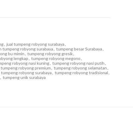
ng
,
jual tumpeng robyong surabaya
,
n tumpeng robyong surabaya
,
tumpeng besar Surabaya
,
ong bu mimin
,
tumpeng robyong gresik
,
obyong lengkap
,
tumpeng robyong megono
,
mpeng robyong nasi kuning
,
tumpeng robyong nasi putih
,
tumpeng robyong premium
,
tumpeng robyong selamatan
,
tumpeng robyong surabaya
,
tumpeng robyong tradisional
,
,
tumpeng unik surabaya