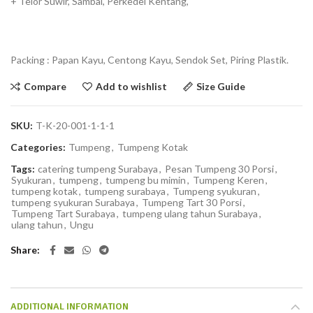
+ Telor Suwir, Sambal, Perkedel Kentang,
Packing : Papan Kayu, Centong Kayu, Sendok Set, Piring Plastik.
Compare
Add to wishlist
Size Guide
SKU:
T-K-20-001-1-1-1
Categories:
Tumpeng
,
Tumpeng Kotak
Tags:
catering tumpeng Surabaya
,
Pesan Tumpeng 30 Porsi
,
Syukuran
,
tumpeng
,
tumpeng bu mimin
,
Tumpeng Keren
,
tumpeng kotak
,
tumpeng surabaya
,
Tumpeng syukuran
,
tumpeng syukuran Surabaya
,
Tumpeng Tart 30 Porsi
,
Tumpeng Tart Surabaya
,
tumpeng ulang tahun Surabaya
,
ulang tahun
,
Ungu
Share
ADDITIONAL INFORMATION