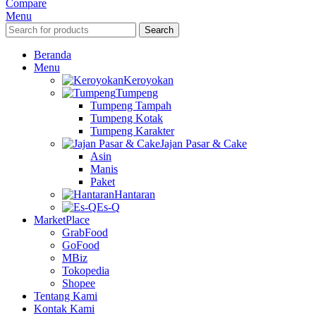
Compare
Menu
Search
Beranda
Menu
Keroyokan
Tumpeng
Tumpeng Tampah
Tumpeng Kotak
Tumpeng Karakter
Jajan Pasar & Cake
Asin
Manis
Paket
Hantaran
Es-Q
MarketPlace
GrabFood
GoFood
MBiz
Tokopedia
Shopee
Tentang Kami
Kontak Kami