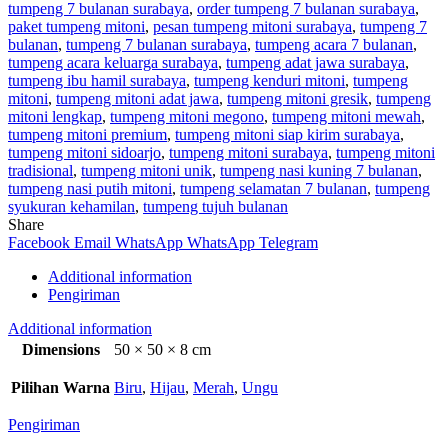
tumpeng 7 bulanan surabaya
,
order tumpeng 7 bulanan surabaya
,
paket tumpeng mitoni
,
pesan tumpeng mitoni surabaya
,
tumpeng 7
bulanan
,
tumpeng 7 bulanan surabaya
,
tumpeng acara 7 bulanan
,
tumpeng acara keluarga surabaya
,
tumpeng adat jawa surabaya
,
tumpeng ibu hamil surabaya
,
tumpeng kenduri mitoni
,
tumpeng
mitoni
,
tumpeng mitoni adat jawa
,
tumpeng mitoni gresik
,
tumpeng
mitoni lengkap
,
tumpeng mitoni megono
,
tumpeng mitoni mewah
,
tumpeng mitoni premium
,
tumpeng mitoni siap kirim surabaya
,
tumpeng mitoni sidoarjo
,
tumpeng mitoni surabaya
,
tumpeng mitoni
tradisional
,
tumpeng mitoni unik
,
tumpeng nasi kuning 7 bulanan
,
tumpeng nasi putih mitoni
,
tumpeng selamatan 7 bulanan
,
tumpeng
syukuran kehamilan
,
tumpeng tujuh bulanan
Share
Facebook
Email
WhatsApp
WhatsApp
Telegram
Additional information
Pengiriman
Additional information
Dimensions
50 × 50 × 8 cm
Pilihan Warna
Biru
,
Hijau
,
Merah
,
Ungu
Pengiriman