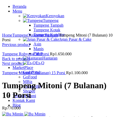
Beranda
Menu
Keroyokan
Tumpeng
Tumpeng Tampah
Tumpeng Kotak
Tumpeng Karakter
Home
Tumpeng
Tumpeng Tampah
Tumpeng Mitoni (7 Bulanan) 10
Jajan Pasar & Cake
Porsi
Asin
Previous product
Manis
Paket
Tumpeng Robyong 30 Porsi
Rp
1.650.000
Hantaran
Back to products
Es-Q
Next product
MarketPlace
GrabFood
Tumpeng Mitoni (7 Bulanan) 15 Porsi
Rp
1.100.000
GoFood
MBiz
Tumpeng Mitoni (7 Bulanan)
Tokopedia
Shopee
10 Porsi
Tentang Kami
Kontak Kami
Blog
Rp
770.000