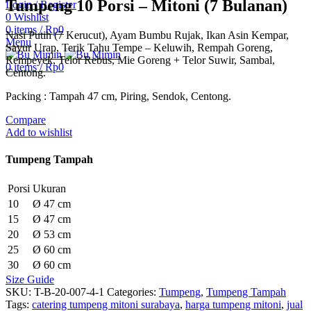
Tumpeng 10 Porsi – Mitoni (7 Bulanan)
Login / Register
0
Wishlist
0
items
/
Rp
0
Nasi Putih (7 Kerucut), Ayam Bumbu Rujak, Ikan Asin Kempar,
Menu
Sayur Urap, Terik Tahu Tempe – Keluwih, Rempah Goreng,
Rempeyek, Telor Rebus, Mie Goreng + Telor Suwir, Sambal,
0
items
/
Rp
0
Centong.
Packing : Tampah 47 cm, Piring, Sendok, Centong.
Compare
Add to wishlist
Tumpeng Tampah
Porsi
Ukuran
10
Ø 47 cm
15
Ø 47 cm
20
Ø 53 cm
25
Ø 60 cm
30
Ø 60 cm
Size Guide
SKU:
T-B-20-007-4-1
Categories:
Tumpeng
,
Tumpeng Tampah
Tags:
catering tumpeng mitoni surabaya
,
harga tumpeng mitoni
,
jual