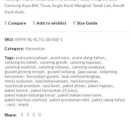
Centong Kayu BM, Tisue, Anglo Kecil, Mangkok Tanah Liat, Kendil
Kecil-Areh.
Compare
Add to wishlist
Size Guide
SKU:
KRYK-NL-KLTG-20-002-1
Category:
Keroyokan
Tags:
acara perusahaan
,
acara seru
,
acara ulang tahun
,
catering bu mimin
,
catering gresik
,
catering kapasari
,
catering seafood
,
catering sidoarjo
,
catering surabaya
,
gurami goreng renyah
,
gurami terbang
,
jajan pasar
,
kelanting
,
keroyokan
,
keroyokan gurami
,
lauk seafood lengkap
,
menu syukuran
,
nasi kebersamaan
,
nasi keroyokan
,
nasi kotak premium
,
nasi liwet
,
paket arisan
,
paket hajatan
,
paket kantor
,
paket keroyokan 25 porsi
,
paket makan keluarga besar
,
paket makan rame rame
,
paket nasi box seafood
,
paket prasmanan mini
,
paket ulang tahun
,
seru
,
snack
Share