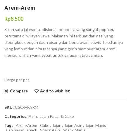
Arem-Arem
Rp
8.500
Salah satu jajanan tradisional Indonesia yang sangat populer,
terutama di wilayah Jawa. Makanan ini terbuat dari nasi yang
dibungkus dengan daun pisang dan berisi ayam suwir. Teksturnya
yang lembut dan cita rasanya yang gurih membuat arem-arem
menjadi pilihan yang tepat untuk sarapan atau camilan.
Harga per pcs
Compare
Add to wishlist
SKU:
CSC-M-ARM
Categories:
Asin
,
Jajan Pasar & Cake
Tags:
Arem-Arem
,
Cake
,
Jajan
,
Jajan Asin
,
Jajan Manis
,
jajan pasar
,
snack
,
Snack Asin
,
Snack Manis