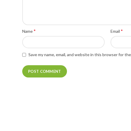
*
*
Name
Email
Save my name, email, and website in this browser for th