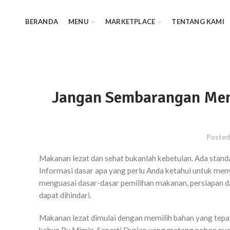
BERANDA
MENU
MARKETPLACE
TENTANG KAMI
Jangan Sembarangan Mem
Posted
Makanan lezat dan sehat bukanlah kebetulan. Ada stan
Informasi dasar apa yang perlu Anda ketahui untuk me
menguasai dasar-dasar pemilihan makanan, persiapan
dapat dihindari.
Makanan lezat dimulai dengan memilih bahan yang tepat