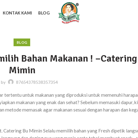
KONTAK KAMI
BLOG
BLOG
ilih Bahan Makanan ! –Catering
Mimin
 by
87654378538357354
dar tertentu untuk makanan yang diproduksi untuk memenuhi harapa
nyiapkan makanan yang enak dan sehat? Sebelum memasuki dapur, ki
 dan metode memasak agar makanan sesuai dengan harapan dan keg
. Catering Bu Mimin Selalu memilih bahan yang Fresh dipetik langs