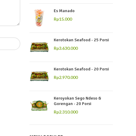
Es Manado
Rp
15.000
Kerotokan Seafood - 25 Porsi
Rp
3.630.000
Kerotokan Seafood - 20 Porsi
Rp
2.970.000
Keroyokan Sego Ndeso &
Gorengan - 20 Porsi
Rp
2.310.000