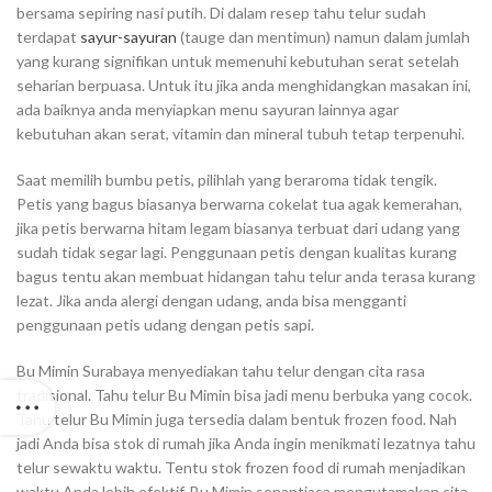
bersama sepiring nasi putih. Di dalam resep tahu telur sudah
terdapat
sayur-sayuran
(tauge dan mentimun) namun dalam jumlah
yang kurang signifikan untuk memenuhi kebutuhan serat setelah
seharian berpuasa. Untuk itu jika anda menghidangkan masakan ini,
ada baiknya anda menyiapkan menu sayuran lainnya agar
kebutuhan akan serat, vitamin dan mineral tubuh tetap terpenuhi.
Saat memilih bumbu petis, pilihlah yang beraroma tidak tengik.
Petis yang bagus biasanya berwarna cokelat tua agak kemerahan,
jika petis berwarna hitam legam biasanya terbuat dari udang yang
sudah tidak segar lagi. Penggunaan petis dengan kualitas kurang
bagus tentu akan membuat hidangan tahu telur anda terasa kurang
lezat. Jika anda alergi dengan udang, anda bisa mengganti
penggunaan petis udang dengan petis sapi.
Bu Mimin Surabaya menyediakan tahu telur dengan cita rasa
tradisional. Tahu telur Bu Mimin bisa jadi menu berbuka yang cocok.
Tahu telur Bu Mimin juga tersedia dalam bentuk frozen food. Nah
jadi Anda bisa stok di rumah jika Anda ingin menikmati lezatnya tahu
telur sewaktu waktu. Tentu stok frozen food di rumah menjadikan
waktu Anda lebih efektif. Bu Mimin senantiasa mengutamakan cita