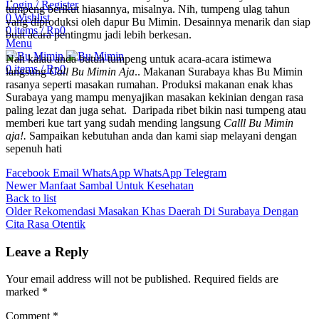
Login / Register
tumpeng berikut hiasannya, misalnya. Nih, tumpeng ulag tahun
0
Wishlist
yang diproduksi oleh dapur Bu Mimin. Desainnya menarik dan siap
0
items
/
Rp
0
buat acara pentingmu jadi lebih berkesan.
Menu
Nah kalau anda butuh tumpeng untuk acara-acara istimewa
0
items
/
Rp
0
langsung
Call Bu Mimin Aja
.. Makanan Surabaya khas Bu Mimin
rasanya seperti masakan rumahan. Produksi makanan enak khas
Surabaya yang mampu menyajikan masakan kekinian dengan rasa
paling lezat dan juga sehat. Daripada ribet bikin nasi tumpeng atau
memberi kue tart yang sudah mending langsung
Calll Bu Mimin
aja!.
Sampaikan kebutuhan anda dan kami siap melayani dengan
sepenuh hati
Facebook
Email
WhatsApp
WhatsApp
Telegram
Newer
Manfaat Sambal Untuk Kesehatan
Back to list
Older
Rekomendasi Masakan Khas Daerah Di Surabaya Dengan
Cita Rasa Otentik
Leave a Reply
Your email address will not be published.
Required fields are
marked
*
Comment
*