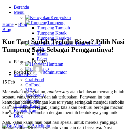
Beranda
Menu
Keroyokan
Tumpeng
Home
»
Blog
»
Tumpeng Tampah
Blog
Tumpeng Kotak
Tumpeng Karakter
Kue Tart Sudah Terlalu Biasa? Pilih Nasi
Jajan Pasar & Cake
Tumpeng Saja Sebagai Penggantinya!
Asin
Manis
Paket
February 15, 2023
Hantaran
Es-Q
Posted by
administrator
MarketPlace
GrabFood
15
Feb
GoFood
MBiz
Merayakan ulang tahun,
anniversary
atau kelulusan memang butuh
Tokopedia
sesuatu yang berkesan dan tak terlupakan. Perayaan itu pun
Shopee
kemudian identik dengan kue
tart
yang seringkali menjadi simbolis
Tentang Kami
dari hari tersebut. Nggak jarang kita akan berburu berbagai macam
Kontak Kami
kue yang enak, ditambah dengan memilih bentuknya yang unik.
Blog
Nah, kalau kamu mau buat hari spesial untuk mereka yang juga
spesial, coba deh kasih sesuatu yang lain dari biasanya. Nasi