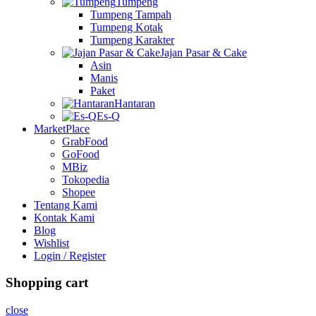
Tumpeng
Tumpeng Tampah
Tumpeng Kotak
Tumpeng Karakter
Jajan Pasar & Cake
Asin
Manis
Paket
Hantaran
Es-Q
MarketPlace
GrabFood
GoFood
MBiz
Tokopedia
Shopee
Tentang Kami
Kontak Kami
Blog
Wishlist
Login / Register
Shopping cart
close