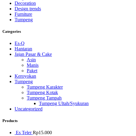
Decoration
Design trends
Furniture
Tumpeng
Categories
Es-Q
Hantaran
Jajan Pasar & Cake
Asin
Manis
Paket
Keroyokan
Tumpeng
Tumpeng Karakter
Tumpeng Kotak
Tumpeng Tampah
Tumpeng Ultah/Syukuran
Uncategorized
Products
Es Teler
Rp
15.000