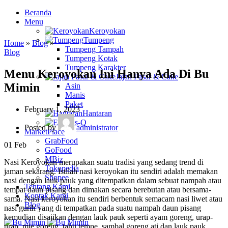
Beranda
Menu
Keroyokan
Tumpeng
Home
»
Blog
»
Tumpeng Tampah
Blog
Tumpeng Kotak
Tumpeng Karakter
Menu Keroyokan Ini Hanya Ada Di Bu
Jajan Pasar & Cake
Mimin
Asin
Manis
Paket
February 1, 2023
Hantaran
Es-Q
Posted by
administrator
MarketPlace
GrabFood
01
Feb
GoFood
MBiz
Nasi Keroyokan merupakan suatu tradisi yang sedang trend di
Tokopedia
jaman sekarang. Istilah nasi keroyokan itu sendiri adalah memakan
Shopee
nasi dengan lauk pauk yang ditempatkan dalam sebuat nampah atau
Tentang Kami
tempat daun pisang dan dimakan secara berebutan atau bersama-
Kontak Kami
sama. Nasi keroyokan itu sendiri berbentuk semacam nasi liwet atau
Blog
nasi gurih yang di tempatkan pada suatu nampah daun pisang
kemudian disajikan dengan lauk pauk seperti ayam goreng, urap-
urap, mie goreng, tahu tempe, sambal goreng ati dan lauk pauk