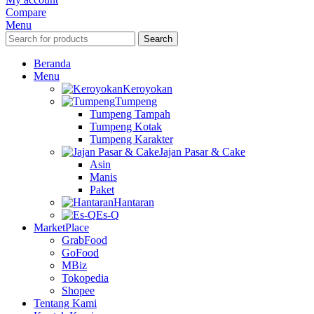
Compare
Menu
Search
Beranda
Menu
Keroyokan
Tumpeng
Tumpeng Tampah
Tumpeng Kotak
Tumpeng Karakter
Jajan Pasar & Cake
Asin
Manis
Paket
Hantaran
Es-Q
MarketPlace
GrabFood
GoFood
MBiz
Tokopedia
Shopee
Tentang Kami