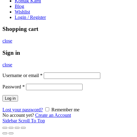
Kontak Kami
Blog
Wishlist
Login / Register
Shopping cart
close
Sign in
close
Username or email
*
Password
*
Log in
Lost your password?
Remember me
No account yet?
Create an Account
Sidebar
Scroll To Top