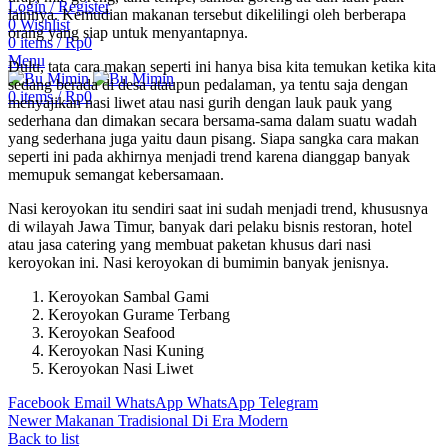
Login / Register
lainnya. Kemudian makanan tersebut dikelilingi oleh berberapa
0
Wishlist
orang yang siap untuk menyantapnya.
0
items
/
Rp
0
Menu
Dulu, tata cara makan seperti ini hanya bisa kita temukan ketika kita
sedang berada di desa ataupun pedalaman, ya tentu saja dengan
0
items
/
Rp
0
menyajikan nasi liwet atau nasi gurih dengan lauk pauk yang
sederhana dan dimakan secara bersama-sama dalam suatu wadah
yang sederhana juga yaitu daun pisang. Siapa sangka cara makan
seperti ini pada akhirnya menjadi trend karena dianggap banyak
memupuk semangat kebersamaan.
Nasi keroyokan itu sendiri saat ini sudah menjadi trend, khususnya
di wilayah Jawa Timur, banyak dari pelaku bisnis restoran, hotel
atau jasa catering yang membuat paketan khusus dari nasi
keroyokan ini. Nasi keroyokan di bumimin banyak jenisnya.
Keroyokan Sambal Gami
Keroyokan Gurame Terbang
Keroyokan Seafood
Keroyokan Nasi Kuning
Keroyokan Nasi Liwet
Facebook
Email
WhatsApp
WhatsApp
Telegram
Newer
Makanan Tradisional Di Era Modern
Back to list