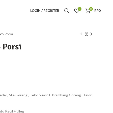
0
0
LOGIN / REGISTER
RP
0
25 Porsi
 Porsi
kedel , Mie Goreng , Telor Suwir + Brambang Goreng , Telor
atu Kecil + Uleg