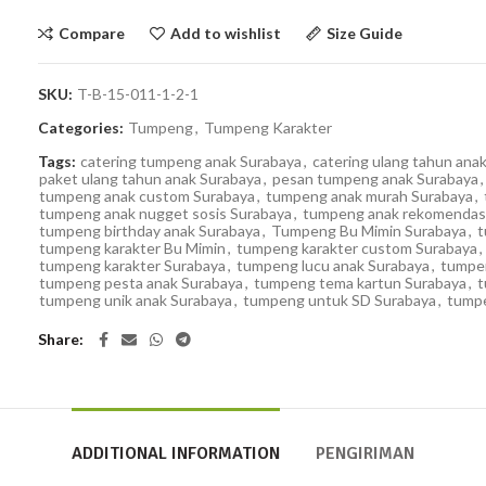
Compare
Add to wishlist
Size Guide
SKU:
T-B-15-011-1-2-1
Categories:
Tumpeng
,
Tumpeng Karakter
Tags:
catering tumpeng anak Surabaya
,
catering ulang tahun ana
paket ulang tahun anak Surabaya
,
pesan tumpeng anak Surabaya
,
tumpeng anak custom Surabaya
,
tumpeng anak murah Surabaya
,
tumpeng anak nugget sosis Surabaya
,
tumpeng anak rekomendas
tumpeng birthday anak Surabaya
,
Tumpeng Bu Mimin Surabaya
,
t
tumpeng karakter Bu Mimin
,
tumpeng karakter custom Surabaya
,
tumpeng karakter Surabaya
,
tumpeng lucu anak Surabaya
,
tumpe
tumpeng pesta anak Surabaya
,
tumpeng tema kartun Surabaya
,
t
tumpeng unik anak Surabaya
,
tumpeng untuk SD Surabaya
,
tump
Share
ADDITIONAL INFORMATION
PENGIRIMAN