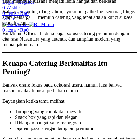
akan membuat suasana menjadi lebih hangat dan berkesan.
Login / Register
0
Wishlist
Baik acara kantor, ulang tahun, syukuran, gathering, seminar, hingga
0
items
/
Rp
0
acara keluarga — memilih catering yang tepat adalah kunci sukses
Menu
sebuah acara.
0
items
/
Rp
0
Bu Mimin Official hadir sebagai solusi catering premium dengan
cita rasa Nusantara yang autentik dan tampilan modern yang
memanjakan mata.
Kenapa Catering Berkualitas Itu
Penting?
Banyak orang fokus pada dekorasi acara, namun lupa bahwa
makanan adalah pusat perhatian utama.
Bayangkan ketika tamu melihat:
Tumpeng yang cantik dan mewah
Snack box yang rapi dan elegan
Hidangan hangat yang menggoda
Jajanan pasar dengan tampilan premium
Semua itu akan meningkatkan kesan profesional dan membuat tamu