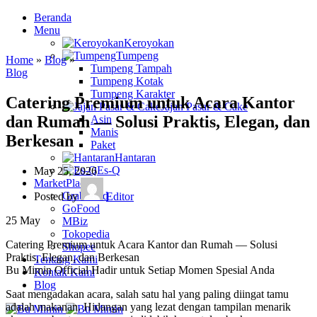
Beranda
Menu
Keroyokan
Tumpeng
Home
»
Blog
»
Tumpeng Tampah
Blog
Tumpeng Kotak
Tumpeng Karakter
Catering Premium untuk Acara Kantor
Jajan Pasar & Cake
dan Rumah — Solusi Praktis, Elegan, dan
Asin
Manis
Berkesan
Paket
Hantaran
Es-Q
May 25, 2026
MarketPlace
GrabFood
Posted by
Editor
GoFood
25
May
MBiz
Tokopedia
Catering Premium untuk Acara Kantor dan Rumah — Solusi
Shopee
Praktis, Elegan, dan Berkesan
Tentang Kami
Bu Mimin Official Hadir untuk Setiap Momen Spesial Anda
Kontak Kami
Blog
Saat mengadakan acara, salah satu hal yang paling diingat tamu
adalah makanan. Hidangan yang lezat dengan tampilan menarik