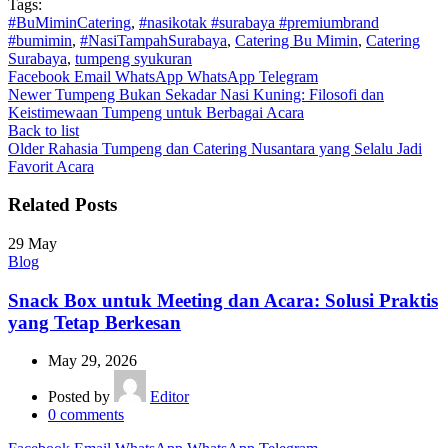
Tags:
#BuMiminCatering
,
#nasikotak #surabaya #premiumbrand
#bumimin
,
#NasiTampahSurabaya
,
Catering Bu Mimin
,
Catering
Surabaya
,
tumpeng syukuran
Facebook
Email
WhatsApp
WhatsApp
Telegram
Newer
Tumpeng Bukan Sekadar Nasi Kuning: Filosofi dan
Keistimewaan Tumpeng untuk Berbagai Acara
Back to list
Older
Rahasia Tumpeng dan Catering Nusantara yang Selalu Jadi
Favorit Acara
Related Posts
29
May
Blog
Snack Box untuk Meeting dan Acara: Solusi Praktis
yang Tetap Berkesan
May 29, 2026
Posted by
Editor
0
comments