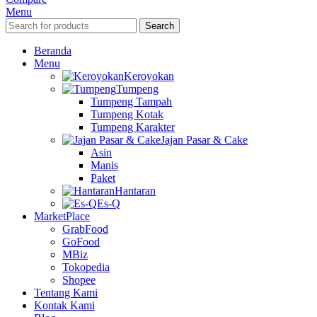
Menu
Search
Beranda
Menu
Keroyokan
Tumpeng
Tumpeng Tampah
Tumpeng Kotak
Tumpeng Karakter
Jajan Pasar & Cake
Asin
Manis
Paket
Hantaran
Es-Q
MarketPlace
GrabFood
GoFood
MBiz
Tokopedia
Shopee
Tentang Kami
Kontak Kami