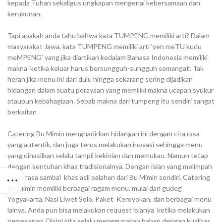
kepada Tuhan sekaligus ungkapan mengenai kebersamaan dan
kerukunan.
Tapi apakah anda tahu bahwa kata TUMPENG memiliki arti? Dalam
masyarakat Jawa, kata TUMPENG memiliki arti ‘yen meTU kudu
meMPENG’ yang jika diartikan kedalam Bahasa Indonesia memiliki
makna ‘ketika keluar harus bersungguh-sungguh semangat’. Tak
heran jika menu ini dari dulu hingga sekarang sering dijadikan
hidangan dalam suatu perayaan yang memiliki makna ucapan syukur
ataupun kebahagiaan. Sebab makna dari tumpeng itu sendiri sangat
berkaitan
Catering Bu Mimin menghadirkan hidangan ini dengan cita rasa
yang autentik, dan juga terus melakukan inovasi sehingga menu
yang dihasilkan selalu tampil kekinian dan memukau. Namun tetap
dengan sentuhan khas tradisionalnya. Dengan isian yang melimpah
serta rasa sambal khas asli oalahan dari Bu Mimin sendiri. Catering
Bu Mimin memiliki berbagai ragam menu, mulai dari gudeg
Yogyakarta, Nasi Liwet Solo, Paket Keroyokan, dan berbagai menu
lainya. Anda pun bisa melakukan request isianya ketika melakukan
pemesanan. Disini kita selalu menggunakan bahan dengan kualitas