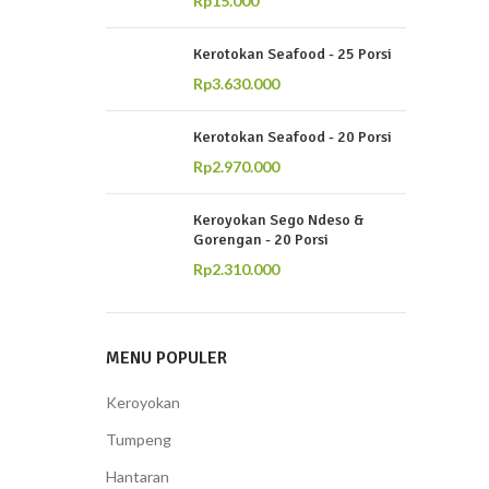
Rp
15.000
Kerotokan Seafood - 25 Porsi
Rp
3.630.000
Kerotokan Seafood - 20 Porsi
Rp
2.970.000
Keroyokan Sego Ndeso &
Gorengan - 20 Porsi
Rp
2.310.000
BANTUAN
KONTAK KAMI
Menu
Instagram
MENU POPULER
My Account
Whatsapp
Keroyokan
Keranjang
Tentang Kami
Tumpeng
Checkout
Kontak
Hantaran