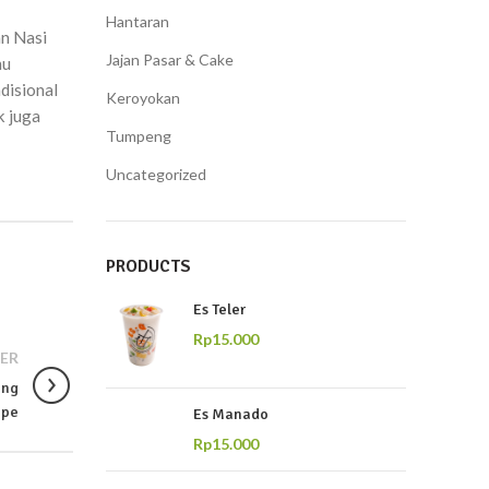
Hantaran
an Nasi
Jajan Pasar & Cake
nu
disional
Keroyokan
k juga
Tumpeng
Uncategorized
PRODUCTS
Es Teler
Rp
15.000
ER
ang
 pe
Es Manado
Rp
15.000