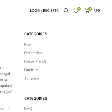
0
0
LOGIN / REGISTER
RP
0
CATEGORIES
Blog
Decoration
Design trends
arena
Furniture
ebagai
Tumpeng
serta
pulasi di
 menjadi
CATEGORIES
Es-Q
a nasi