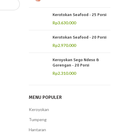
Kerotokan Seafood - 25 Porsi
Rp
3.630.000
Kerotokan Seafood - 20 Porsi
Rp
2.970.000
Keroyokan Sego Ndeso &
Gorengan - 20 Porsi
Rp
2.310.000
BANTUAN
KONTAK KAMI
Menu
Instagram
MENU POPULER
My Account
Whatsapp
Keroyokan
Keranjang
Tentang Kami
Tumpeng
Checkout
Kontak
Hantaran