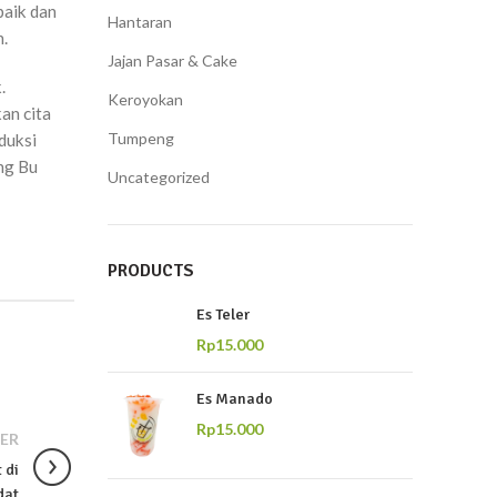
baik dan
Hantaran
.
Jajan Pasar & Cake
.
Keroyokan
an cita
Tumpeng
duksi
ng Bu
Uncategorized
PRODUCTS
Es Teler
Rp
15.000
Es Manado
Rp
15.000
ER
 di
dat