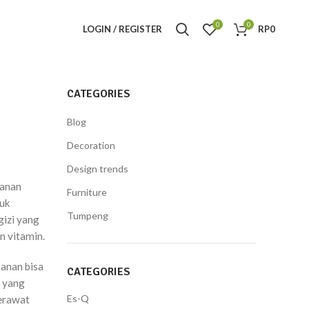
0
0
LOGIN / REGISTER
RP
0
CATEGORIES
Blog
Decoration
Design trends
kanan
Furniture
tuk
Tumpeng
gizi yang
n vitamin.
kanan bisa
CATEGORIES
n yang
Es-Q
merawat