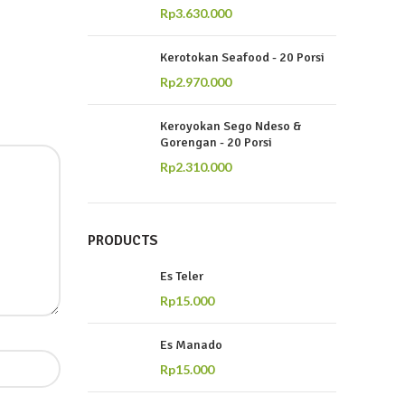
Rp
3.630.000
Kerotokan Seafood - 20 Porsi
Rp
2.970.000
Keroyokan Sego Ndeso &
Gorengan - 20 Porsi
Rp
2.310.000
PRODUCTS
Es Teler
Rp
15.000
Es Manado
Rp
15.000