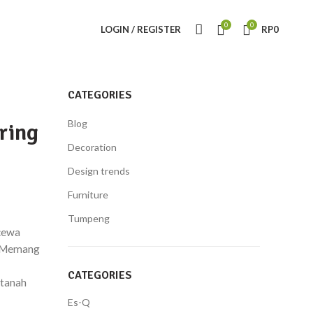
0
0
LOGIN / REGISTER
RP
0
CATEGORIES
Blog
ring
Decoration
Design trends
Furniture
Tumpeng
cewa
a. Memang
CATEGORIES
 tanah
Es-Q