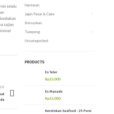
Hantaran
min selalu
kan
Jajan Pasar & Cake
isediakan
Keroyokan
ya sajian
isional
Tumpeng
Uncategorized
PRODUCTS
Es Teler
Rp
15.000
ER
Es Manado
uat
Rp
15.000
nda
Kerotokan Seafood - 25 Porsi