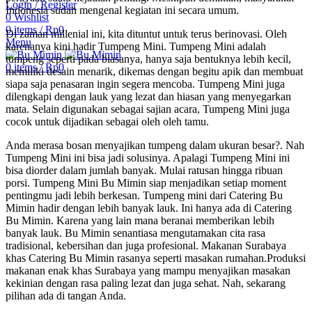
Login / Register
Indonesia sudah mengenal kegiatan ini secara umum.
0
Wishlist
0
items
/
Rp
0
Di zaman millenial ini, kita dituntut untuk terus berinovasi. Oleh
Menu
karenanya kini hadir Tumpeng Mini. Tumpeng Mini adalah
tumpeng seperti pada biasanya, hanya saja bentuknya lebih kecil,
0
items
/
Rp
0
memiliki desain menarik, dikemas dengan begitu apik dan membuat
siapa saja penasaran ingin segera mencoba. Tumpeng Mini juga
dilengkapi dengan lauk yang lezat dan hiasan yang menyegarkan
mata. Selain digunakan sebagai sajian acara, Tumpeng Mini juga
cocok untuk dijadikan sebagai oleh oleh tamu.
Anda merasa bosan menyajikan tumpeng dalam ukuran besar?. Nah
Tumpeng Mini ini bisa jadi solusinya. Apalagi Tumpeng Mini ini
bisa diorder dalam jumlah banyak. Mulai ratusan hingga ribuan
porsi. Tumpeng Mini Bu Mimin siap menjadikan setiap moment
pentingmu jadi lebih berkesan. Tumpeng mini dari Catering Bu
Mimin hadir dengan lebih banyak lauk. Ini hanya ada di Catering
Bu Mimin. Karena yang lain mana beranai memberikan lebih
banyak lauk. Bu Mimin senantiasa mengutamakan cita rasa
tradisional, kebersihan dan juga profesional. Makanan Surabaya
khas Catering Bu Mimin rasanya seperti masakan rumahan.Produksi
makanan enak khas Surabaya yang mampu menyajikan masakan
kekinian dengan rasa paling lezat dan juga sehat. Nah, sekarang
pilihan ada di tangan Anda.