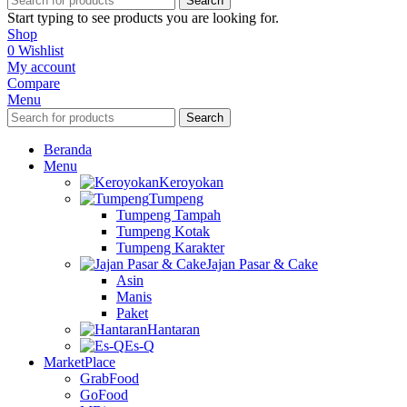
Search
Start typing to see products you are looking for.
Shop
0
Wishlist
My account
Compare
Menu
Search
Beranda
Menu
Keroyokan
Tumpeng
Tumpeng Tampah
Tumpeng Kotak
Tumpeng Karakter
Jajan Pasar & Cake
Asin
Manis
Paket
Hantaran
Es-Q
MarketPlace
GrabFood
GoFood