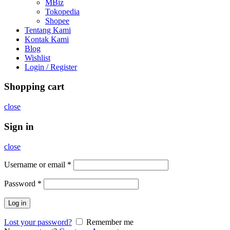
MBiz
Tokopedia
Shopee
Tentang Kami
Kontak Kami
Blog
Wishlist
Login / Register
Shopping cart
close
Sign in
close
Username or email
*
Password
*
Log in
Lost your password?
Remember me