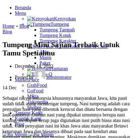
Beranda
Menu
Keroyokan
Tumpeng
Home
»
Blog
»
Tumpeng Tampah
Blog
Tumpeng Kotak
Tumpeng Karakter
Tumpeng Mini Sajian Terbaik Untuk
Jajan Pasar & Cake
Tamu Spesialmu
Asin
Manis
Paket
December 14, 2022
Hantaran
Es-Q
Posted by
administrator
MarketPlace
GrabFood
14
Dec
GoFood
MBiz
Sebagai rakyat Indonesia khususnya masyarakat Jawa, kita pasti
Tokopedia
sudah tidak asing mendengar tumpeng
.
Nasi tumpeng adalah cara
Shopee
penyajian nasi yang dibentuk kerucut dan ditata bersama dengan
Tentang Kami
lauk-pauknya. Olahan nasi yang dipakai umumnya berupa nasi
Kontak Kami
kuning, meskipun kerap juga digunakan nasi putih biasa atau nasi
Blog
uduk. Cara penyajian nasi ini khas Jawa atau masyarakat Betawi
keturunan Jawa dan biasanya dibuat pada saat kenduri atau
perayaan suatu kejadian penting. Meskipun demikian, masyarakat