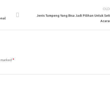
OLD
Jenis Tumpeng Yang Bisa Jadi Pilihan Untuk Set
enal
Acar
*
e marked