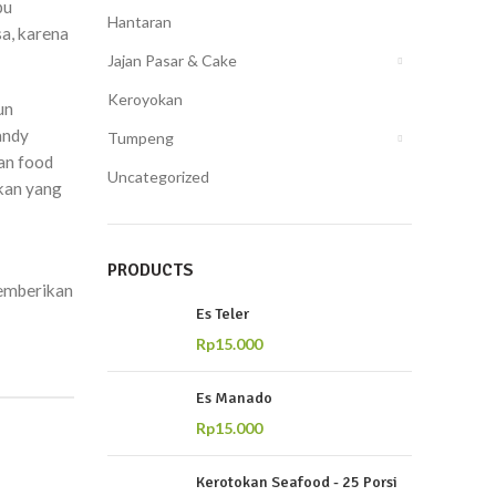
pu
Hantaran
a, karena
Jajan Pasar & Cake
Keroyokan
un
andy
Tumpeng
an food
Uncategorized
ikan yang
PRODUCTS
emberikan
Es Teler
Rp
15.000
Es Manado
Rp
15.000
Kerotokan Seafood - 25 Porsi