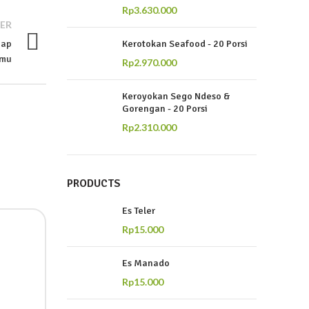
Rp
3.630.000
ER
iap
Kerotokan Seafood - 20 Porsi
amu
Rp
2.970.000
Keroyokan Sego Ndeso &
Gorengan - 20 Porsi
Rp
2.310.000
PRODUCTS
Es Teler
Rp
15.000
Es Manado
Rp
15.000