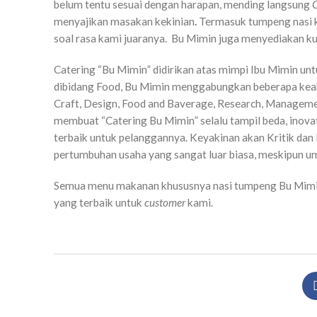
belum tentu sesuai dengan harapan, mending langsung
C
menyajikan masakan kekinian
.
Termasuk tumpeng nasi ku
soal rasa kami juaranya. Bu Mimin juga menyediakan kue
Catering “Bu Mimin” didirikan atas mimpi Ibu Mimin unt
dibidang Food, Bu Mimin menggabungkan beberapa keahl
Craft, Design, Food and Baverage, Research, Managemen
membuat “Catering Bu Mimin” selalu tampil beda, inova
terbaik untuk pelanggannya. Keyakinan akan Kritik da
pertumbuhan usaha yang sangat luar biasa, meskipun um
Semua menu makanan khususnya nasi tumpeng Bu Mimi
yang terbaik untuk
customer
kami.