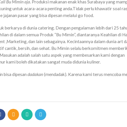
all Bu Mimin aja
. Produksi makanan enak khas Surabaya yang mam
ning untuk acara-acara penting anda.Tidak perlu khawatir soal ras
 jajanan pasar yang bisa dipesan melalui go food.
uk berkarya di dunia catering. Dengan pengalaman lebih dari 25 tah
ian di dalam semua Produk “Bu Mimin”, diantaranya Keahlian di H
t ,Marketing, dan lain sebagainya. Kecintaannya dalam dunia art d
tif cantik, bersih, dan sehat. Bu Mimin selalu berkomitmen member
n Masukan adalah salah satu aspek yang membesarkan kami dengan
ur kami boleh dikatakan sangat muda didunia kuliner.
n bisa dipesan
dadakan
(mendadak). Karena kami terus mencoba m