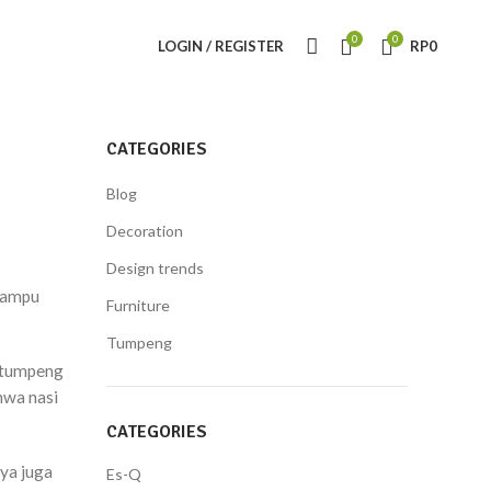
0
0
LOGIN / REGISTER
RP
0
CATEGORIES
Blog
Decoration
Design trends
mampu
Furniture
Tumpeng
i tumpeng
hwa nasi
CATEGORIES
ya juga
Es-Q