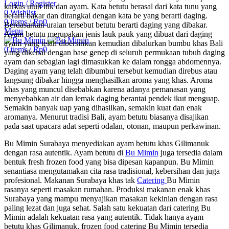
Login / Register
karkas utuh itik dan ayam. Kata betutu berasal dari kata tunu yang
0
Wishlist
berarti bakar dan dirangkai dengan kata be yang berarti daging.
0
items
/
Rp
0
Berdasarkan uraian tersebut betutu berarti daging yang dibakar.
Menu
Ayam betutu merupakan jenis lauk pauk yang dibuat dari daging
ayam yang telah dibersihkan kemudian dibalurkan bumbu khas Bali
0
items
/
Rp
0
yang dikenal dengan base genep di seluruh permukaan tubuh daging
ayam dan sebagian lagi dimasukkan ke dalam rongga abdomennya.
Daging ayam yang telah dibumbui tersebut kemudian direbus atau
langsung dibakar hingga menghasilkan aroma yang khas. Aroma
khas yang muncul disebabkan karena adanya pemanasan yang
menyebabkan air dan lemak daging berantai pendek ikut menguap.
Semakin banyak uap yang dihasilkan, semakin kuat dan enak
aromanya. Menurut tradisi Bali, ayam betutu biasanya disajikan
pada saat upacara adat seperti odalan, otonan, maupun perkawinan.
Bu Mimin Surabaya menyediakan ayam betutu khas Gilimanuk
dengan rasa autentik. Ayam betutu di
Bu Mimin
juga tersedia dalam
bentuk fresh frozen food yang bisa dipesan kapanpun. Bu Mimin
senantiasa mengutamakan cita rasa tradisional, kebersihan dan juga
profesional. Makanan Surabaya khas tak
Catering
Bu Mimin
rasanya seperti masakan rumahan. Produksi makanan enak khas
Surabaya yang mampu menyajikan masakan kekinian dengan rasa
paling lezat dan juga sehat. Salah satu kekuatan dari catering Bu
Mimin adalah kekuatan rasa yang autentik. Tidak hanya ayam
betutu khas Gilimanuk, frozen food catering Bu Mimin tersedia