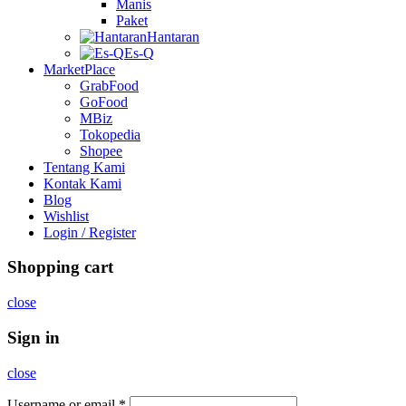
Manis
Paket
Hantaran
Es-Q
MarketPlace
GrabFood
GoFood
MBiz
Tokopedia
Shopee
Tentang Kami
Kontak Kami
Blog
Wishlist
Login / Register
Shopping cart
close
Sign in
close
Username or email
*