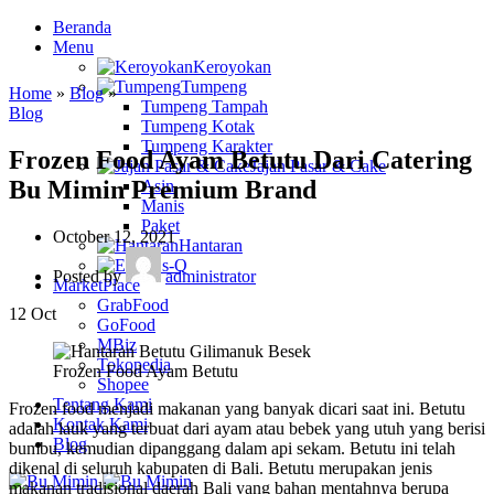
Beranda
Menu
Keroyokan
Tumpeng
Home
»
Blog
»
Tumpeng Tampah
Blog
Tumpeng Kotak
Tumpeng Karakter
Frozen Food Ayam Betutu Dari Catering
Jajan Pasar & Cake
Bu Mimin Premium Brand
Asin
Manis
Paket
October 12, 2021
Hantaran
Es-Q
Posted by
administrator
MarketPlace
GrabFood
12
Oct
GoFood
MBiz
Tokopedia
Frozen Food Ayam Betutu
Shopee
Tentang Kami
Frozen food menjadi makanan yang banyak dicari saat ini. Betutu
Kontak Kami
adalah lauk yang terbuat dari ayam atau bebek yang utuh yang berisi
Blog
bumbu, kemudian dipanggang dalam api sekam. Betutu ini telah
dikenal di seluruh kabupaten di Bali. Betutu merupakan jenis
makanan tradisional daerah Bali yang bahan mentahnya berupa