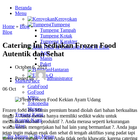
Beranda
Menu
Keroyokan
Tumpeng
Home
»
Blog
»
Tumpeng Tampah
Blog
Tumpeng Kotak
Tumpeng Karakter
Catering Ini Sediakan Frozen Food
Jajan Pasar & Cake
Autentik dan Sehat
Asin
Manis
Paket
October 6, 2021
Hantaran
Es-Q
Posted by
administrator
MarketPlace
GrabFood
06
Oct
GoFood
MBiz
Tokopedia
Shopee
Frozen food Bu Mimin premium brand diolah dari bahan berkualitas
Tentang Kami
tinggi ?. Anda merasa hanya memiliki sedikit waktu untuk
Kontak Kami
melakukan hal-hal produktif ?. Anda merasa seperti kekurangan
Blog
waktu untuk mengerjakan hal hal lain yang bermanfaat ?. Anda juga
tetap ingin makan enak dan sehat di tengah aktifitas yang padat tapi
tanpa repot masak ?. Kini Anda tidak perlu khawatir, karena catering