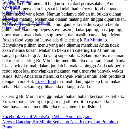
Login / Register
Bu Mimin hadir menjadi bagian solusi dari permasalahan Anda.
0
Wishlist
Menjawab persoalan itu, saat ini telah hadir frozen food dengan
0
items
/
Rp
0
ragam menu yang lezat. Namun bedanya olahan ini bukan olahan
Menu
setengah matang. Melainkan olahan matang dan tinggal dipanaskan.
Mulai dari opor ayam, soto lamongan, soto madura, ayam betutu
0
items
/
Rp
0
gilimanuk, bandeng pepes, sayur asem, dadar jagung, nasi jagung,
opor ayam, ayam bakar, sop merah, dan masih banyak lagi. Menu
frozen food yang ini hanya ada di catering k
Bu Mimin
lo.
Banyaknya pilihan menu yang ada dijamin membuat Anda tidak
akan merasa bosan. Makanan beku dari catering Bu Mimin ini
sangat praktis bagi Anda yang super sibuk. Selain praktis, makanan
beku dari catering Bu Mimin ini memiliki cita rasa tradisional. Anda
bisa stock di rumah dalam jumlah banyak, sehingga Anda tak perlu
repot repot lagi menyiapkan makanan yang menyita banyak waktu
Anda. Kini Anda bisa memiliki banyak waktu untuk lebih produktif
dengan cara stok
frozen food
di rumah dan juga tetap bisa makan
sehat. Nah, sekarang pilihan ada di tangan Anda.
Catering Bu Mimin menggunakan bahan bahan berkualitas terbaik.
Frozen food catering ini juga menjadi favorit masyarakat kota
Surabaya karena memiliki cita rasa autentik tradisional.
Facebook
Email
WhatsApp
WhatsApp
Telegram
Newer
Catering Bu Mimin Sediakan Nasi Keroyokan Premium
Brand