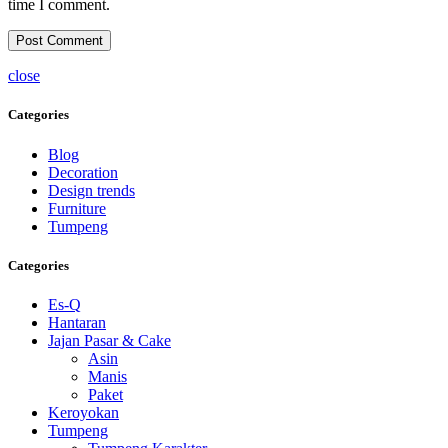
time I comment.
close
Categories
Blog
Decoration
Design trends
Furniture
Tumpeng
Categories
Es-Q
Hantaran
Jajan Pasar & Cake
Asin
Manis
Paket
Keroyokan
Tumpeng