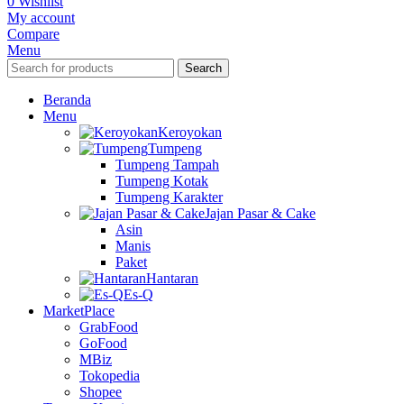
0
Wishlist
My account
Compare
Menu
Search
Beranda
Menu
Keroyokan
Tumpeng
Tumpeng Tampah
Tumpeng Kotak
Tumpeng Karakter
Jajan Pasar & Cake
Asin
Manis
Paket
Hantaran
Es-Q
MarketPlace
GrabFood
GoFood
MBiz
Tokopedia
Shopee