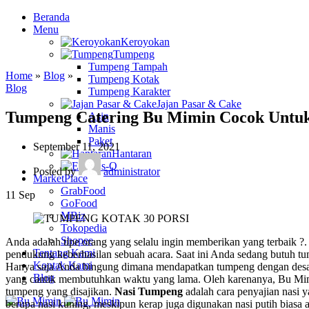
Beranda
Menu
Keroyokan
Tumpeng
Tumpeng Tampah
Home
»
Blog
»
Tumpeng Kotak
Blog
Tumpeng Karakter
Jajan Pasar & Cake
Tumpeng Catering Bu Mimin Cocok Untuk 
Asin
Manis
Paket
September 11, 2021
Hantaran
Es-Q
Posted by
administrator
MarketPlace
GrabFood
11
Sep
GoFood
MBiz
Tokopedia
Shopee
Anda adalah tipe orang yang selalu ingin memberikan yang terbaik 
Tentang Kami
pendukung keberhasilan sebuah acara. Saat ini Anda sedang butuh tu
Kontak Kami
Hanya saja Anda bingung dimana mendapatkan tumpeng dengan desain 
Blog
yang cantik membutuhkan waktu yang lama. Oleh karenanya, Bu Mimin
tumpeng yang disajikan.
Nasi Tumpeng
adalah cara penyajian nasi 
berupa nasi kuning, meskipun kerap juga digunakan nasi putih biasa a