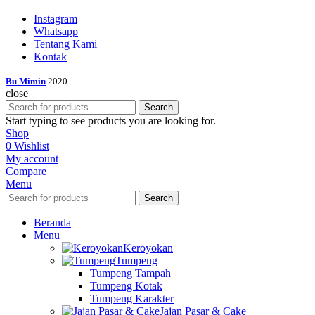
Instagram
Whatsapp
Tentang Kami
Kontak
Bu Mimin
2020
close
Search
Start typing to see products you are looking for.
Shop
0
Wishlist
My account
Compare
Menu
Search
Beranda
Menu
Keroyokan
Tumpeng
Tumpeng Tampah
Tumpeng Kotak
Tumpeng Karakter
Jajan Pasar & Cake