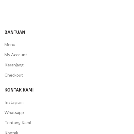
BANTUAN
Menu
My Account
Keranjang
Checkout
KONTAK KAMI
Instagram
Whatsapp
Tentang Kami
Kontak