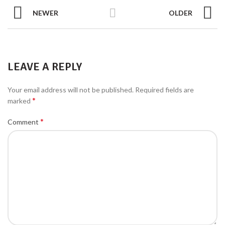
NEWER
OLDER
LEAVE A REPLY
Your email address will not be published.
Required fields are
*
marked
*
Comment