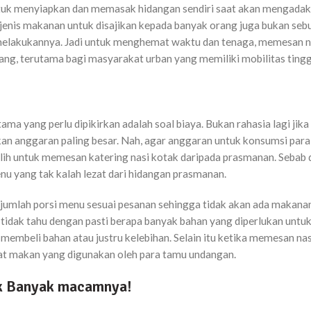
ntuk menyiapkan dan memasak hidangan sendiri saat akan mengada
enis makanan untuk disajikan kepada banyak orang juga bukan seb
 melakukannya. Jadi untuk menghemat waktu dan tenaga, memesan n
rang, terutama bagi masyarakat urban yang memiliki mobilitas tingg
a yang perlu dipikirkan adalah soal biaya. Bukan rahasia lagi jika
kan anggaran paling besar. Nah, agar anggaran untuk konsumsi par
h untuk memesan katering nasi kotak daripada prasmanan. Sebab 
nu yang tak kalah lezat dari hidangan prasmanan.
 jumlah porsi menu sesuai pesanan sehingga tidak akan ada makana
tidak tahu dengan pasti berapa banyak bahan yang diperlukan untu
embeli bahan atau justru kelebihan. Selain itu ketika memesan nas
alat makan yang digunakan oleh para tamu undangan.
ak Banyak macamnya!