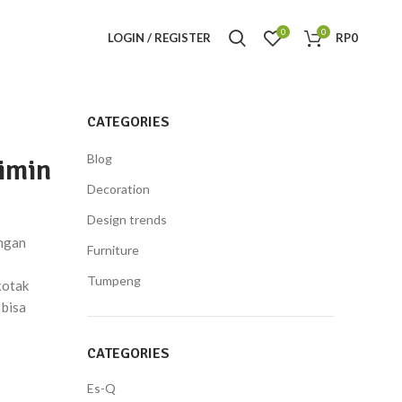
0
0
LOGIN / REGISTER
RP
0
CATEGORIES
Blog
imin
Decoration
Design trends
engan
Furniture
Tumpeng
kotak
 bisa
CATEGORIES
Es-Q