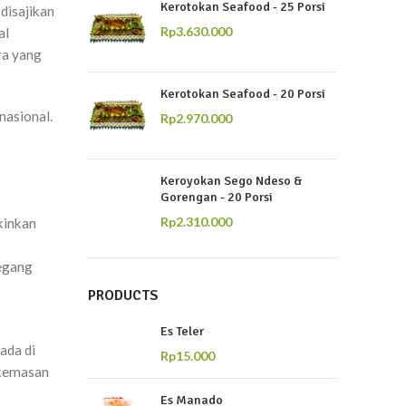
Kerotokan Seafood - 25 Porsi
disajikan
Rp
3.630.000
al
ra yang
Kerotokan Seafood - 20 Porsi
nasional.
Rp
2.970.000
Keroyokan Sego Ndeso &
Gorengan - 20 Porsi
Rp
2.310.000
kinkan
pegang
PRODUCTS
Es Teler
ada di
Rp
15.000
 kemasan
Es Manado