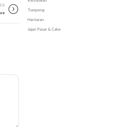
Keroyokan
ER
Tumpeng
ure
Hantaran
Jajan Pasar & Cake
BANTUAN
KONTAK KAMI