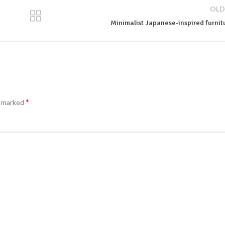
OLD
Minimalist Japanese-inspired furnit
*
e marked