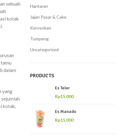
kan sebuah
Hantaran
uah
Jajan Pasar & Cake
asi kotak
i.
Keroyokan
Tumpeng
Uncategorized
 urusan
a tamu
di dalam
PRODUCTS
Es Teler
n yang
Rp
15.000
k sejumlah
i kotak,
Es Manado
Rp
15.000