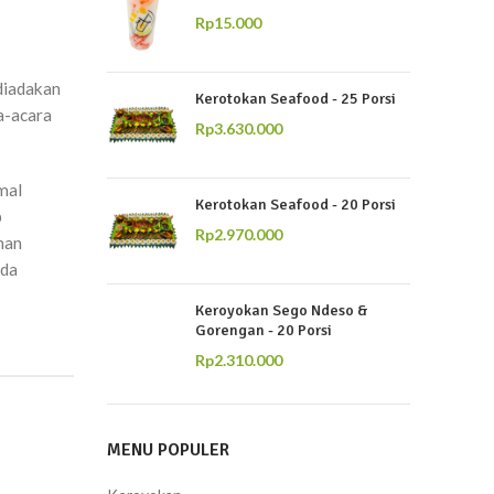
Rp
15.000
 diadakan
Kerotokan Seafood - 25 Porsi
a-acara
Rp
3.630.000
mal
Kerotokan Seafood - 20 Porsi
p
Rp
2.970.000
han
ada
Keroyokan Sego Ndeso &
Gorengan - 20 Porsi
Rp
2.310.000
MENU POPULER