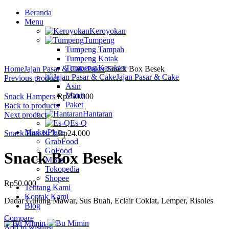
Beranda
Menu
Keroyokan
Tumpeng
Tumpeng Tampah
Tumpeng Kotak
Tumpeng Karakter
Home
Jajan Pasar & Cake
Paket
Snack Box Besek
Jajan Pasar & Cake
Previous product
Asin
Manis
Snack Hampers
Rp
250.000
Paket
Back to products
Hantaran
Next product
Es-Q
MarketPlace
Snack Box Isi 3
Rp
24.000
GrabFood
GoFood
Snack Box Besek
MBiz
Tokopedia
Shopee
Rp
50.000
Tentang Kami
Kontak Kami
Dadar Gulung Mawar, Sus Buah, Eclair Coklat, Lemper, Risoles
Blog
Compare
Add to wishlist