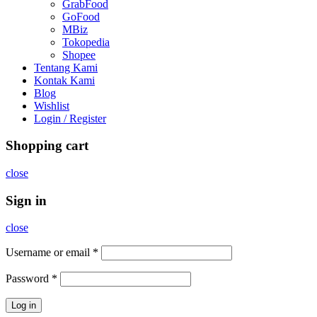
GrabFood
GoFood
MBiz
Tokopedia
Shopee
Tentang Kami
Kontak Kami
Blog
Wishlist
Login / Register
Shopping cart
close
Sign in
close
Username or email
*
Password
*
Log in