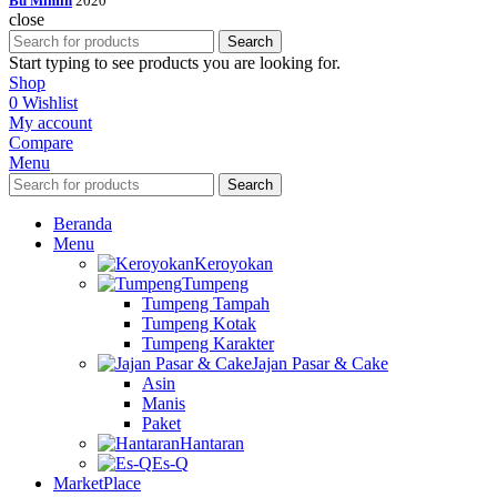
Bu Mimin
2020
close
Search
Start typing to see products you are looking for.
Shop
0
Wishlist
My account
Compare
Menu
Search
Beranda
Menu
Keroyokan
Tumpeng
Tumpeng Tampah
Tumpeng Kotak
Tumpeng Karakter
Jajan Pasar & Cake
Asin
Manis
Paket
Hantaran
Es-Q
MarketPlace