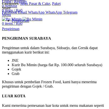
Login / Register
Categories:
Jajan Pasar & Cake
,
Paket
0
Wishlist
Share
0
items
/
Rp
0
Facebook
Email
WhatsApp
WhatsApp
Telegram
Menu
Pengiriman
0
items
/
Rp
0
Pengiriman
PENGIRIMAN SURABAYA
Pengiriman untuk dalam Surabaya, Sidoarjo, dan Gresik dapat
menggunakan kurir berikut ini:
JNE
Kurir Bu Mimin (harga flat Rp. 100.000 seluruh Surabaya)
Gojek
Grab
Khusus untuk pembelian Frozen Food, kami hanya menerima
pengiriman dengan Gojek / Grab.
LUAR KOTA
Kami menerima pemesanan luar kota untuk menu makanan seperti