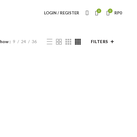
0
0
LOGIN / REGISTER
RP
0
Show
9
24
36
FILTERS