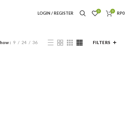
0
0
LOGIN / REGISTER
RP
0
Show
9
24
36
FILTERS